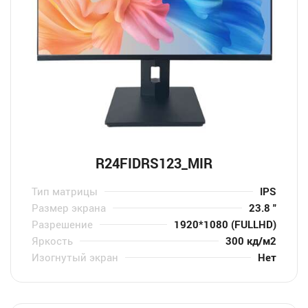
R24FIDRS123_MIR
Тип матрицы
IPS
Размер экрана
23.8 "
Разрешение
1920*1080 (FULLHD)
Яркость
300 кд/м2
Изогнутый экран
Нет