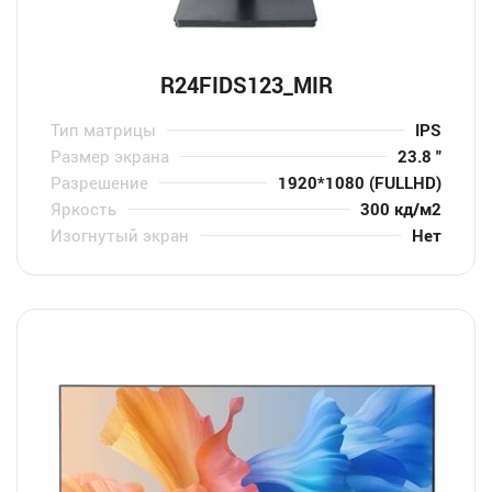
R24FIDS123_MIR
Тип матрицы
IPS
Размер экрана
23.8 "
Разрешение
1920*1080 (FULLHD)
Яркость
300 кд/м2
Изогнутый экран
Нет