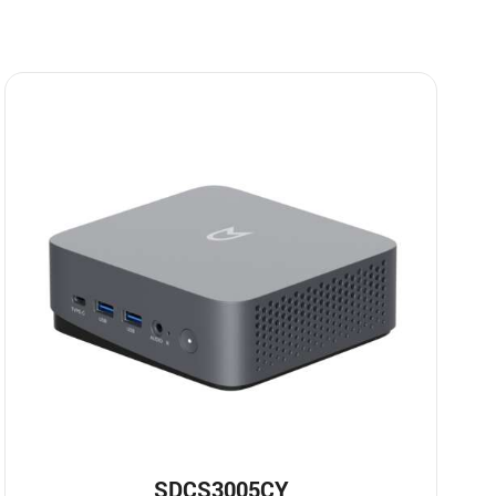
SDСS3005CY