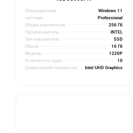
Операционная
Windows 11
система
Professional
Объем накопителя
256 Гб
Производитель
INTEL
Тип накопителя
SSD
Объем
16 Гб
Модель
1220P
Количество ядер
10
Графический процессор
Intel UHD Graphics