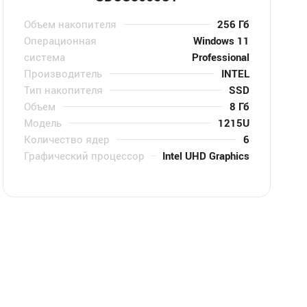
Объем накопителя
256 Гб
Операционная
Windows 11
система
Professional
Производитель
INTEL
Тип накопителя
SSD
Объем
8 Гб
Модель
1215U
Количество ядер
6
Графический процессор
Intel UHD Graphics