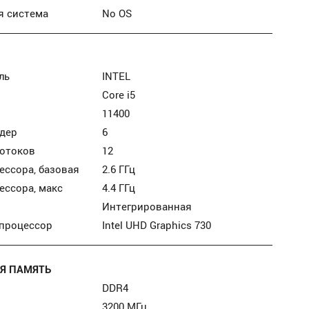
я система
No OS
ль
INTEL
Core i5
11400
дер
6
потоков
12
ессора, базовая
2.6 ГГц
ессора, макс
4.4 ГГц
Интегрированная
 процессор
Intel UHD Graphics 730
Я ПАМЯТЬ
DDR4
3200 МГц