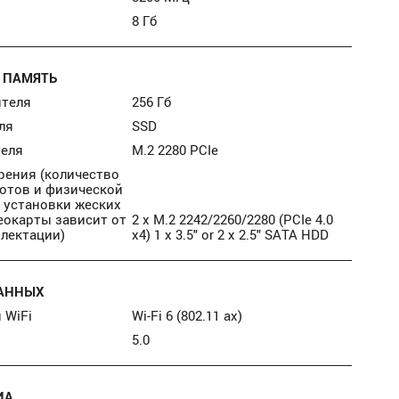
8 Гб
 ПАМЯТЬ
ителя
256 Гб
ля
SSD
теля
М.2 2280 PCIe
рения (количество
отов и физической
 установки жеских
еокарты зависит от
2 x M.2 2242/2260/2280 (PCIe 4.0
лектации)
x4) 1 x 3.5" or 2 x 2.5" SATA HDD
АННЫХ
 WiFi
Wi-Fi 6 (802.11 ax)
5.0
ИА