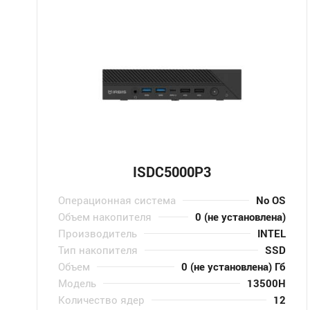
ISDC5000P3
Операционная система
No OS
Объем накопителя
0 (не установлена)
Производитель
INTEL
Тип накопителя
SSD
Объем
0 (не установлена) Гб
Модель
13500H
Количество ядер
12