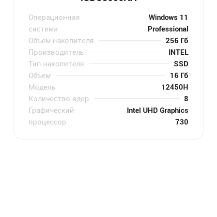
Операционная
Windows 11
система
Professional
Объем накопителя
256 Гб
Производитель
INTEL
Тип накопителя
SSD
Объем
16 Гб
Модель
12450H
Количество ядер
8
Графический
Intel UHD Graphics
процессор
730