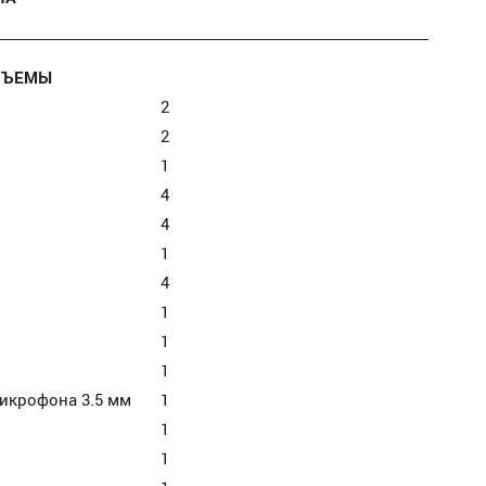
ЗЪЕМЫ
2
2
1
4
4
1
4
1
1
1
икрофона 3.5 мм
1
1
1