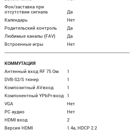
Фон/заставка при
отсутствии сигнала
Да
Календарь
Нет
Родительский контроль
Да
Любимые каналы (FAV)
Да
Встроенные игры
Нет
КОММУТАЦИЯ
Антенный вход RF 75 Ом
1
DVB-S2/S тюнер
1
Композитный AV-вход
1
Компонентный YPbPr-вход
1
VGA
Нет
PC аудио
Нет
HDMI вход
2
Версия HDMI
1.4a, HDCP 2.2