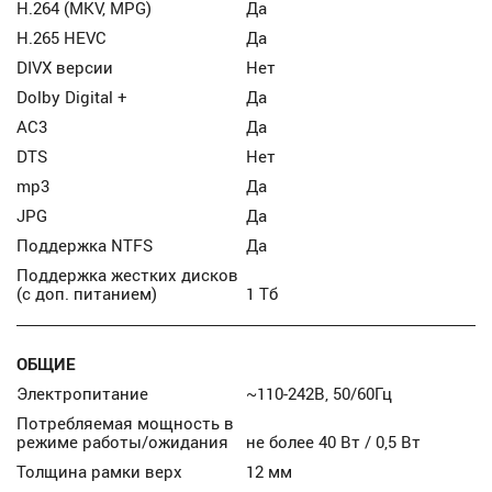
H.264 (MKV, MPG)
Да
H.265 HEVC
Да
DIVX версии
Нет
Dolby Digital +
Да
AC3
Да
DTS
Нет
mp3
Да
JPG
Да
Поддержка NTFS
Да
Поддержка жестких дисков
(с доп. питанием)
1 Тб
ОБЩИЕ
Электропитание
~110-242В, 50/60Гц
Потребляемая мощность в
режиме работы/ожидания
не более 40 Вт / 0,5 Вт
Толщина рамки верх
12 мм