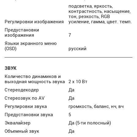
подсветка, яркость,
контрастность, насыщение,
тон, резкость, RGB
Регулировки изображения
усиление, гамма, цвет. темп.
Предустановки
изображения
7
Языки экранного меню
(OSD)
русский
ЗВУК
Количество динамиков и
выходная мощность звука
2 х 10 Вт
Стереодекодер
Да
Стереозвук по AV
Да
Регулировки звука
громкость, баланс, нч, вч
Предустановки звука
5
Эквалайзер
Да (5-ти полосный)
Объемный звук
Да