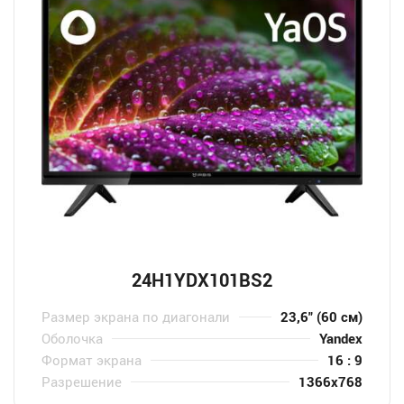
24H1YDX101BS2
Размер экрана по диагонали
23,6" (60 см)
Оболочка
Yandex
Формат экрана
16 : 9
Разрешение
1366x768