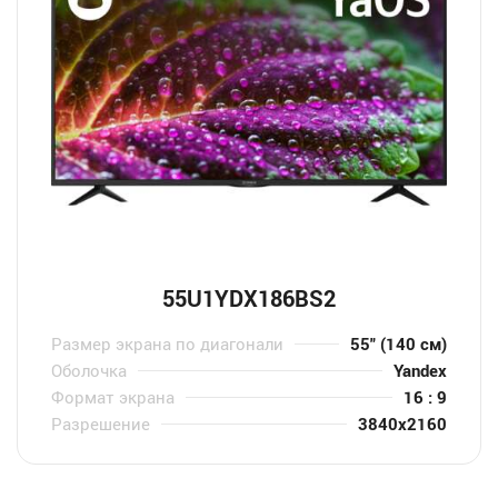
55U1YDX186BS2
Размер экрана по диагонали
55" (140 см)
Оболочка
Yandex
Формат экрана
16 : 9
Разрешение
3840x2160