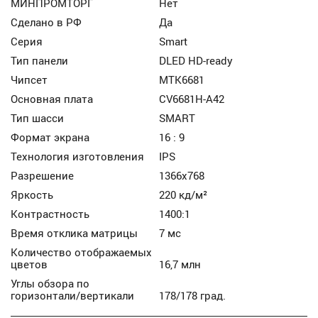
МИНПРОМТОРГ
Нет
Сделано в РФ
Да
Серия
Smart
Тип панели
DLED HD-ready
Чипсет
MTK6681
Основная плата
CV6681H-A42
Тип шасси
SMART
Формат экрана
16 : 9
Технология изготовления
IPS
Разрешение
1366x768
Яркость
220 кд/м²
Контрастность
1400:1
Время отклика матрицы
7 мс
Количество отображаемых
цветов
16,7 млн
Углы обзора по
горизонтали/вертикали
178/178 град.