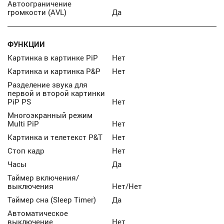
Автоограничение
громкости (AVL)
Да
ФУНКЦИИ
Картинка в картинке PiP
Нет
Картинка и картинка P&P
Нет
Разделение звука для
первой и второй картинки
PiP PS
Нет
Многоэкранный режим
Multi PiP
Нет
Картинка и телетекст P&T
Нет
Стоп кадр
Нет
Часы
Да
Таймер включения/
выключения
Нет/Нет
Таймер сна (Sleep Timer)
Да
Автоматическое
выключение
Нет