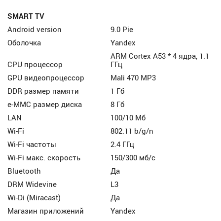
SMART TV
Android version
9.0 Pie
Оболочка
Yandex
ARM Cortex A53 * 4 ядра, 1.1
CPU процессор
ГГц
GPU видеопроцессор
Mali 470 MP3
DDR размер памяти
1 Гб
e-MMC размер диска
8 Гб
LAN
100/10 Мб
Wi-Fi
802.11 b/g/n
Wi-Fi частоты
2.4 ГГц
Wi-Fi макс. скорость
150/300 мб/с
Bluetooth
Да
DRM Widevine
L3
Wi-Di (Miracast)
Да
Магазин приложений
Yandex