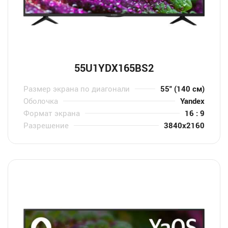
55U1YDX165BS2
Размер экрана по диагонали
55" (140 см)
Оболочка
Yandex
Формат экрана
16 : 9
Разрешение
3840x2160