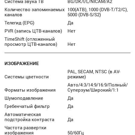
Система звука ТВ
BG/DK/I/L/NICAM/A2
Количество запоминаемых
100(АТВ), 1000 (DVB-T/T2/C),
каналов
5000 (DVB-S/S2)
Телегид (EPG)
Да
PVR (запись ЦТВ-каналов)
Нет
TimeShift (отложенный
просмотр ЦТВ-каналов)
Нет
ИЗОБРАЖЕНИЕ
PAL, SECAM, NTSC (в AV-
Системы цветности
режиме)
Авто/4:3/14:9/16:9/Полный/
Форматы изображения
Суперзум/Широкий/1:1
Шумоподавление
Да
Гребенчатый фильтр
Да
Автоматическая
подстройка контраста
Да
Частота развертки
изображения
50/60Гц