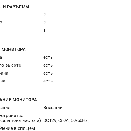
 И РАЗЪЕМЫ
2
.2
2
1
 МОНИТОРА
а
есть
по высоте
есть
рана
есть
ана
есть
АНИЕ МОНИТОРА
тания
Внешний
устройства
сила тока, частота)
DC12V;≤3.0A; 50/60Hz;
бление в спящем