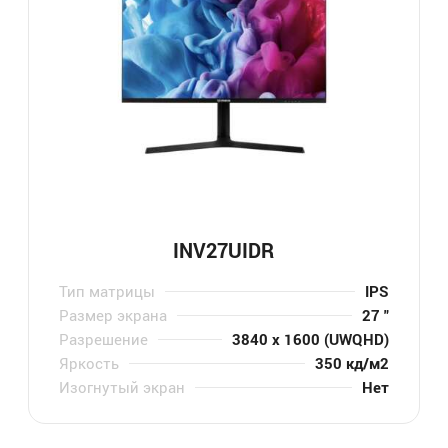
INV27UIDR
Тип матрицы
IPS
Размер экрана
27 "
Разрешение
3840 x 1600 (UWQHD)
Яркость
350 кд/м2
Изогнутый экран
Нет