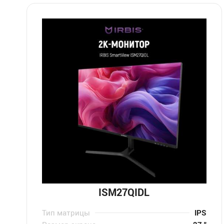
ISM27QIDL
Тип матрицы
IPS