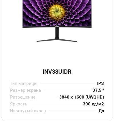
INV38UIDR
Тип матрицы
IPS
Размер экрана
37.5 "
Разрешение
3840 x 1600 (UWQHD)
Яркость
300 кд/м2
Изогнутый экран
Да