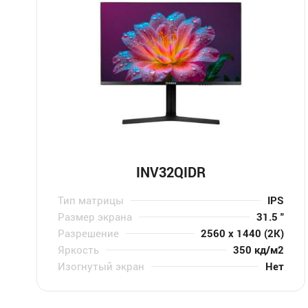
INV32QIDR
Тип матрицы
IPS
Размер экрана
31.5 "
Разрешение
2560 x 1440 (2K)
Яркость
350 кд/м2
Изогнутый экран
Нет