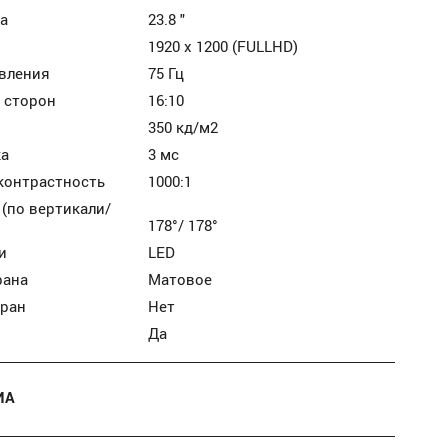
а
23.8 "
1920 x 1200 (FULLHD)
вления
75 Гц
 сторон
16:10
350 кд/м2
ка
3 мс
контрастность
1000:1
 (по вертикали/
178°/ 178°
и
LED
рана
Матовое
кран
Нет
Да
ИА