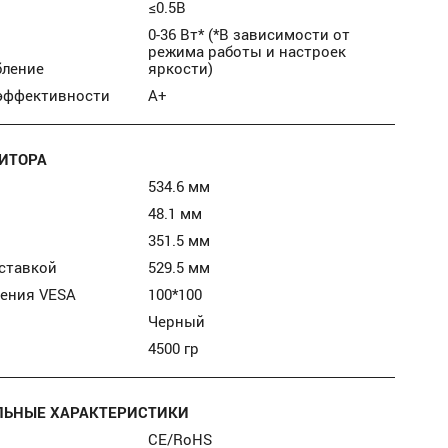
≤0.5В
0-36 Вт* (*В зависимости от
режима работы и настроек
бление
яркости)
оэффективности
А+
ИТОРА
534.6 мм
48.1 мм
351.5 мм
ставкой
529.5 мм
ления VESA
100*100
Черный
4500 гр
ЬНЫЕ ХАРАКТЕРИСТИКИ
CE/RoHS