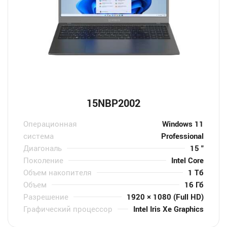
15NBP2002
Операционная
Windows 11
система
Professional
Диагональ
15 "
Поколение
Intel Core
Объем накопителя
1 Тб
Объем
16 Гб
Разрешение
1920 × 1080 (Full HD)
Графический процессор
Intel Iris Xe Graphics