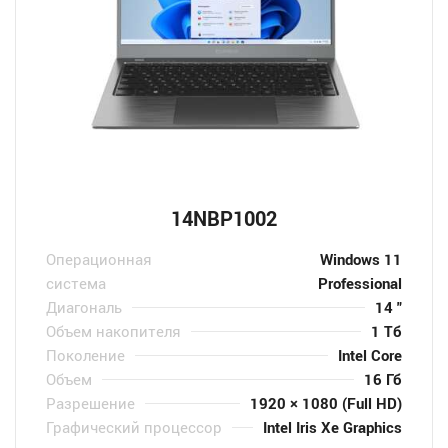
14NBP1002
Операционная
Windows 11
система
Professional
Диагональ
14 "
Объем накопителя
1 Тб
Поколение
Intel Core
Объем
16 Гб
Разрешение
1920 × 1080 (Full HD)
Графический процессор
Intel Iris Xe Graphics