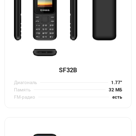
SF32B
Диагональ
1.77″
Память
32 МБ
FM-радио
есть