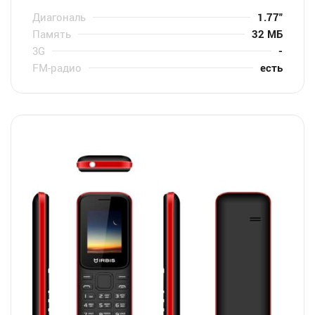
Диагональ
1.77″
Память
32 МБ
3G
-
FM-радио
есть