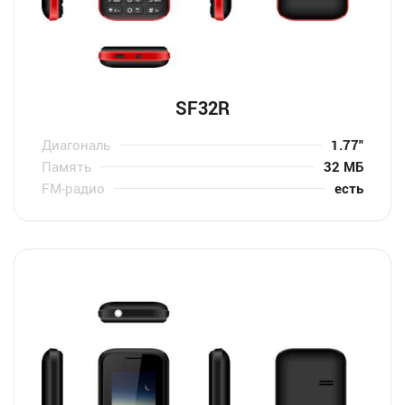
SF32R
Диагональ
1.77″
Память
32 МБ
FM-радио
есть