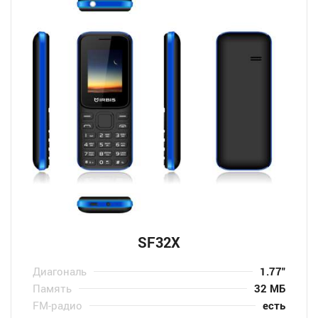
SF32X
Диагональ
1.77″
Память
32 МБ
FM-радио
есть