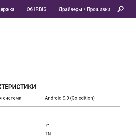
держка
Об IRBIS
Драйверы / Прошивки
КТЕРИСТИКИ
я система
Android 9.0 (Go edition)
7″
TN