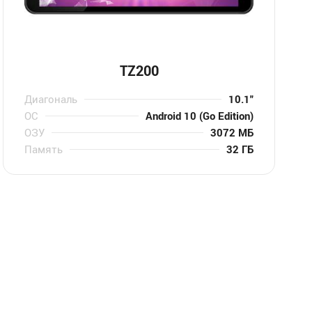
TZ200
Диагональ
10.1″
ОС
Android 10 (Go Edition)
ОЗУ
3072 МБ
Память
32 ГБ