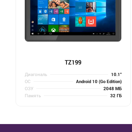
TZ199
Диагональ
10.1″
ОС
Android 10 (Go Edition)
ОЗУ
2048 МБ
Память
32 ГБ