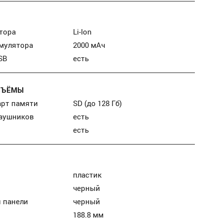
тора
Li-Ion
умулятора
2000 мАч
SB
есть
ЗЪЁМЫ
арт памяти
SD (до 128 Гб)
наушников
есть
есть
пластик
черный
 панели
черный
188.8 мм