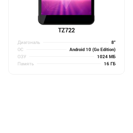
TZ722
Диагональ
8″
ОС
Android 10 (Go Edition)
ОЗУ
1024 МБ
Память
16 ГБ