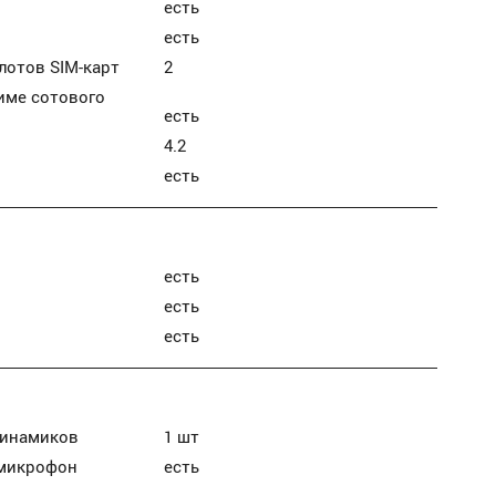
есть
есть
лотов SIM-карт
2
име сотового
есть
4.2
есть
есть
есть
есть
динамиков
1 шт
микрофон
есть