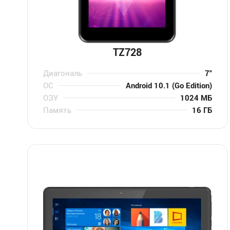
TZ728
Диагональ
7″
ОС
Android 10.1 (Go Edition)
ОЗУ
1024 МБ
Память
16 ГБ