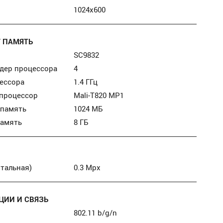
1024х600
/ ПАМЯТЬ
SC9832
дер процессора
4
ессора
1.4 ГГц
 процессор
Mali-T820 MP1
 память
1024 МБ
память
8 ГБ
тальная)
0.3 Mpx
ИИ И СВЯЗЬ
802.11 b/g/n