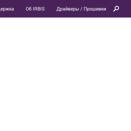
держка
Об IRBIS
Драйверы / Прошивки