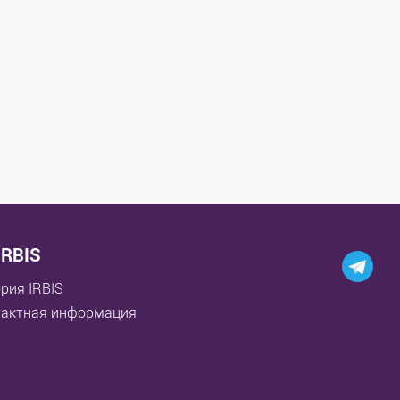
IRBIS
рия IRBIS
тактная информация