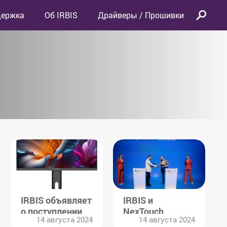
держка
Об IRBIS
Драйверы / Прошивки
IRBIS объявляет
IRBIS и
о поступлении
NexTouch
14 августа 2024
14 августа 2024
мониторов IRBIS
подписали