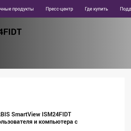
чные продукты
Пресс-центр
Где купить
Под
4FIDT
RBIS SmartView ISM24FIDT
ользователя и компьютера с