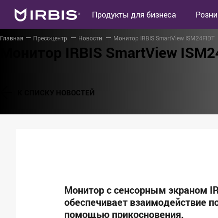
Продукты для бизнеса
Розни
Главная
Пресс-центр
Новости
Монитор IRBIS SmartView ISM24FIDT
Монитор IRBIS SmartView ISM2
К СПИСКУ НОВОСТЕЙ
Монитор с сенсорным экраном I
обеспечивает взаимодействие п
помощью прикосновения.