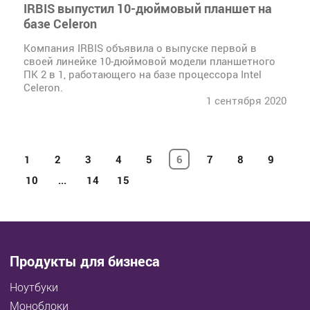
IRBIS выпустил 10-дюймовый планшет на
базе Celeron
Компания IRBIS объявила о выпуске первой в
своей линейке 10-дюймовой модели планшетного
ПК 2 в 1, работающего на базе процессора Intel
Celeron.
1 сентября 2020
1
2
3
4
5
6
7
8
9
10
...
14
15
Продукты для бизнеса
Ноутбуки
Моноблоки