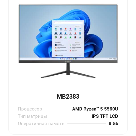
MB2383
Процессор
AMD Ryzen™ 5 5560U
Тип матрицы
IPS TFT LCD
Оперативная память
8 Gb