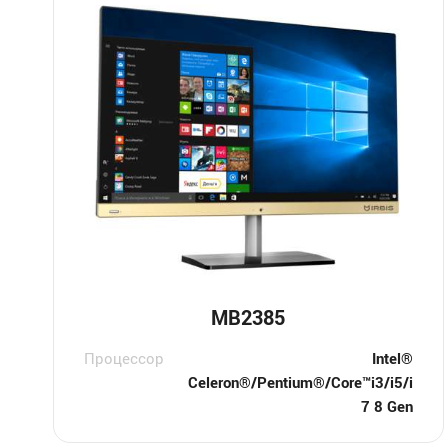
MB2385
Процессор
Intel®
Celeron®/Pentium®/Core™i3/i5/i
7 8 Gen