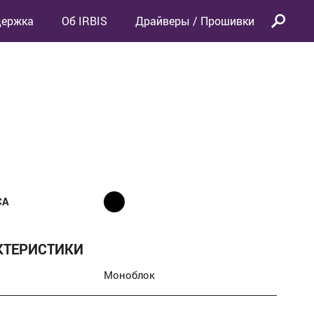
держка
Об IRBIS
Драйверы / Прошивки
СА
КТЕРИСТИКИ
Моноблок