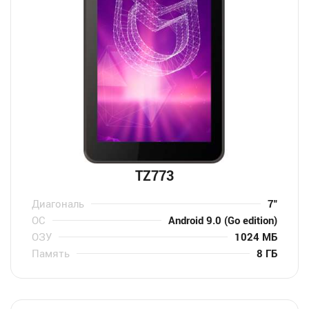
TZ773
Диагональ
7″
ОС
Android 9.0 (Go edition)
ОЗУ
1024 МБ
Память
8 ГБ