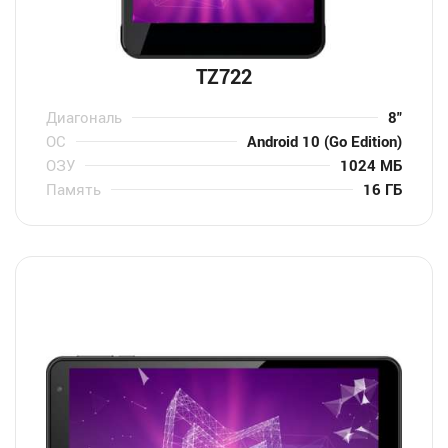
TZ722
Диагональ
8″
ОС
Android 10 (Go Edition)
ОЗУ
1024 МБ
Память
16 ГБ