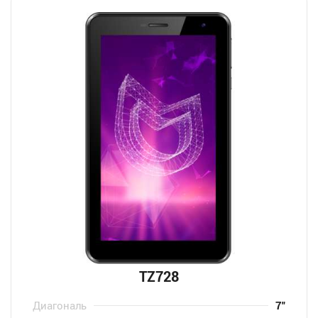
TZ728
Диагональ
7″